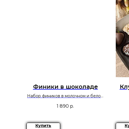
Финики в шоколаде
Кл
Набор фиников в молочном и белом
шоколаде.
1 890
р.
Купить
К