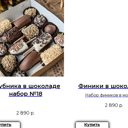
убника в шоколаде
Финики в шоко
набор №18
Набор фиников в м
шоколаде.
2 890
р.
2 890
р.
упить
Купить