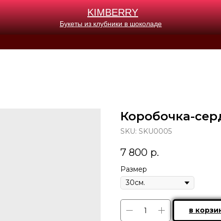
KIMB
ERRY
Букеты из клубники в шоколаде
Коробочка-сер
SKU:
SKU0005
7 800
р.
Размер
в корзи