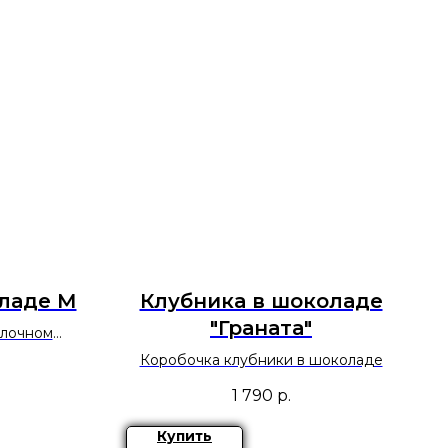
ладе М
Клубника в шоколаде
"Граната"
олочном
Коробочка клубники в шоколаде
1 790
р.
Купить