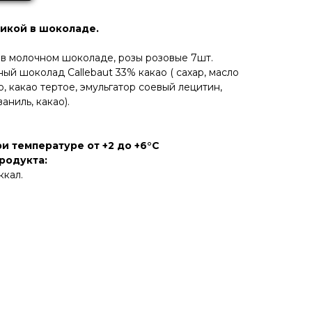
никой в шоколаде.
 в молочном шоколаде, розы розовые 7шт.
й шоколад Callebaut 33% какао ( сахар, масло
о, какао тертое, эмульгатор соевый лецитин,
аниль, какао).
и температуре от +2 до +6°C
родукта:
ккал.