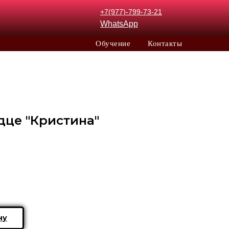
+7(977)-799-73-21
WhatsApp
Обучение
Контакты
дце "Кристина"
ну