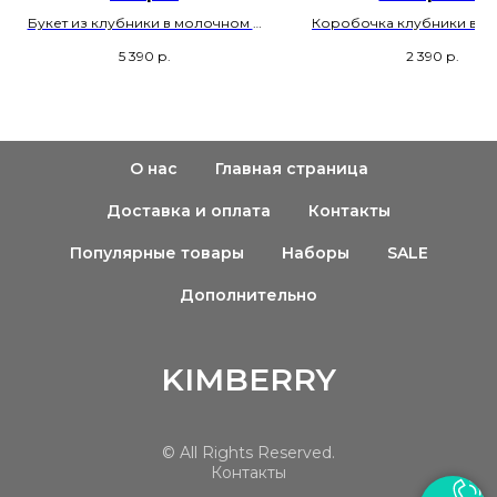
Букет из клубники в молочном и
Коробочка клубники в ш
розовом шоколаде
5 390
р.
2 390
р.
О нас
Главная страница
купить
Доставка и оплата
Контакты
Популярные товары
Наборы
SALE
Дополнительно
KIMBERRY
© All Rights Reserved.
Контакты