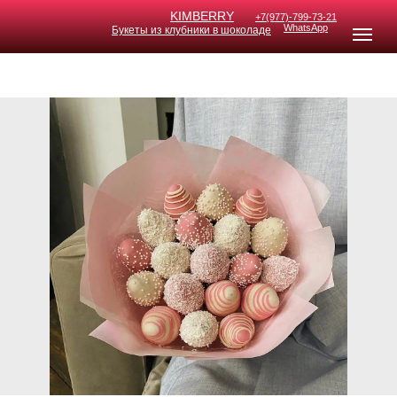
KIMB
ERRY
+7(977)-799-73-21
WhatsApp
Букеты из клубники в шоколаде